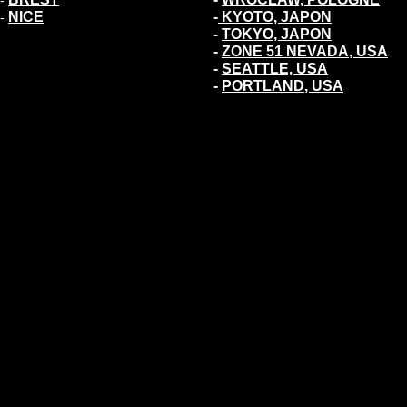
-
NICE
-
KYOTO, JAPON
-
-
TOKYO, JAPON
-
ZONE 51 NEVADA
,
USA
-
SEATTLE, USA
-
PORTLAND
,
USA