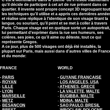
qu'il décide de participer à cet art de rue présent dans ce
quartier. Il invente sont propre concept 3D regroupant tou
les techniques qu’il utilise et a appris ces dernières année
et réalise une réplique à l’identique de son visage tirant la
langue, ou souriant, qu’il peint et se met à coller à travers
Paris. Chaque visage est en quelque sorte un autoportrait,
lui permettant d’exprimer dans la rue ses humeurs, ses
colères, ses joies, ce qu’il aime ou déteste, tout ce qui
représente Gregos.
A ce jour, plus de 500 visages ont déjà été installés, la
plupart sur Paris, mais aussi dans d'autres villes de Franc
et du monde:
FRANCE
WORLD
-
PARIS
-
GUYANE FRANCAISE
-
ROYAN
LOS ANGELES
, USA
-
LILLE
-
ATHENES
, GRECE
-
-
LYON
-
LA VALETTE
,
MALTE
MARSEILLE
BUGIBBA
,
MALTE
-
-
-
METZ
MDINA
,
MALTE
-
BESANCON
-
SAO PAULO, BRESIL
-
BREST
-
WROCLAW, POLOGNE